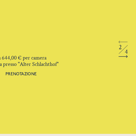
B
2
4
 644,00 € per camera
0
na presso "Alter Schlachthof"
3 
PRENOTAZIONE
D