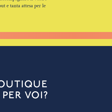
t e tanta attesa per le
BOUTIQUE
PER VOI?