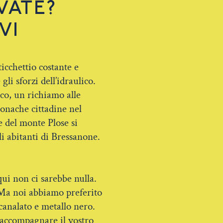
VATE?
VI
icchettio costante e
li sforzi dell’idraulico.
rico, un richiamo alle
ronache cittadine nel
e del monte Plose si
i abitanti di Bressanone.
qui non ci sarebbe nulla.
 Ma noi abbiamo preferito
scanalato e metallo nero.
accompagnare il vostro