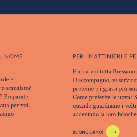
L NOME
PER I MATTINIERI E P
Ecco a voi tutta Bressano
erde e
D’accompagno, vi servirem
tro scanalato?
proteine e i grassi più sa
f? Preparate
Come preferite le uova? S
vata per voi.
quando guardiamo i volti 
 siamo
addentano la loro brioche
BUONGIORNO!