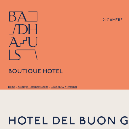
21 CAMERE
Home
.
Boutique Hotel Bressanone
.
Colazione & Viertel Bar
HOTEL DEL BUON 