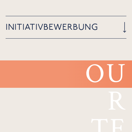
INITIATIVBEWERBUNG
Sie möchten Teil eines engagierten Teams
OU
werden, das mit viel Leidenschaft und
Liebe zum Detail unvergessliche
Aufenthalte für seine Gäste schafft? Dann
R
freuen wir uns darauf, Sie kennenzulernen!
TE
SENDEN SIE IHRE INITIATIVBEWERBUNG