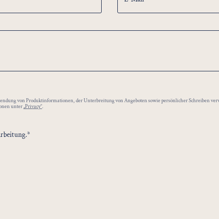
ab 614,00 €
ersendung von Produktinformationen, der Unterbreitung von Angeboten sowie persönlicher Schreiben ver
ionen unter
„Privacy“
.
arbeitung.*