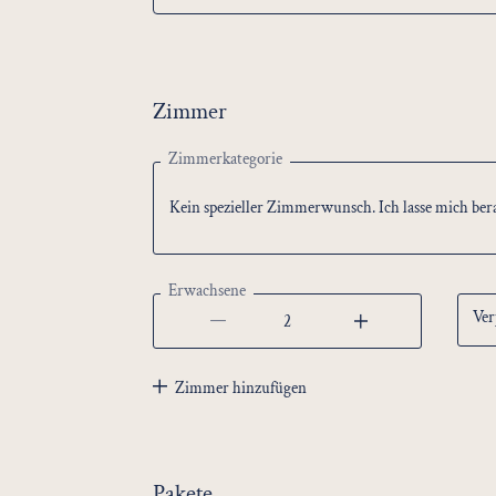
Zimmer
Zimmerkategorie
Kein spezieller Zimmerwunsch. Ich lasse mich ber
Kein spezieller Zimmerwunsch. Ich lasse mich ber
Erwachsene
Ver
Tower Room
Terrace Room
-
Zimmer hinzufügen
Urban Room Plus
Frü
Urban Room
Hal
Pakete