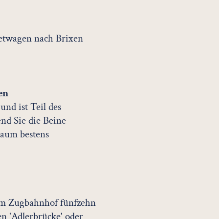
etwagen nach Brixen
xen
nd ist Teil des
d Sie die Beine
raum bestens
om Zugbahnhof fünfzehn
en 'Adlerbrücke' oder