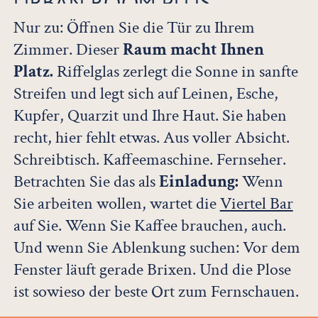
URBAN ROOM PLUS
Nur zu: Öffnen Sie die Tür zu Ihrem
1 bis 2 Personen .
25 m² .
ab 200,00 € pro Zimmer
Zimmer. Dieser
Raum macht Ihnen
DETAILS
ANFRAGE
BUCHUNG
Platz.
Riffelglas zerlegt die Sonne in sanfte
Streifen und legt sich auf Leinen, Esche,
Kupfer, Quarzit und Ihre Haut. Sie haben
recht, hier fehlt etwas. Aus voller Absicht.
Schreibtisch. Kaffeemaschine. Fernseher.
Betrachten Sie das als
Einladung:
Wenn
Sie arbeiten wollen, wartet die
Viertel Bar
auf Sie. Wenn Sie Kaffee brauchen, auch.
URBAN ROOM
Und wenn Sie Ablenkung suchen: Vor dem
1 bis 2 Personen .
25 m² .
ab 172,00 €
Fenster läuft gerade Brixen. Und die Plose
ist sowieso der beste Ort zum Fernschauen.
DETAILS
ANFRAGE
BUCHUNG