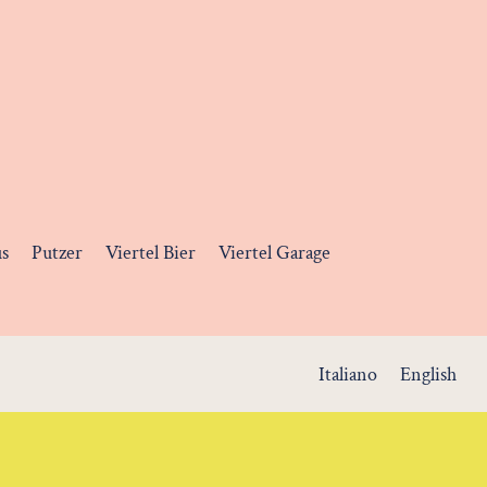
us
Putzer
Viertel Bier
Viertel Garage
Italiano
English