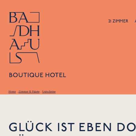
21 ZIMMER
Home
.
Zimmer & Pakete
.
Gutscheine
GLÜCK IST EBEN D