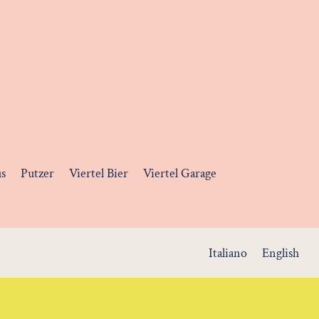
us
Putzer
Viertel Bier
Viertel Garage
Italiano
English