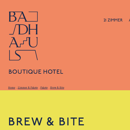
21 ZIMMER
Home
.
Zimmer & Pakete
.
Pakete
.
Brew & Bite
BREW & BITE